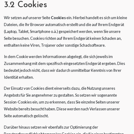
3.2 Cookies
Wir setzen auf unserer Seite
Cookies
ein. Hierbei handelt es sich um kleine
Dateien, die Ihr Browser automatisch erstellt und die auf Ihrem Endgerät
(Laptop, Tablet, Smartphone o.ä.) gespeichert werden, wenn Sie unsere
Seite besuchen. Cookies richten auf Ihrem Endgerät keinen Schaden an,
enthalten keine Viren, Trojaner oder sonstige Schadsoftware.
In dem Cookie werden Informationen abgelegt, die sich jeweils im
Zusammenhang mit dem spezifisch eingesetzten Endgerät ergeben. Dies
bedeutet jedoch nicht, dass wir dadurch unmittelbar Kenntnis von Ihrer
Identität erhalten.
Der Einsatz von Cookies dient einerseits dazu, die Nutzung unseres
Angebots für Sie angenehmer zu gestalten. So setzen wir sogenannte
Session-Cookies ein, um zu erkennen, dass Sie einzelne Seiten unserer
Website bereits besucht haben. Diese werden nach Verlassen unserer
Seite automatisch gelöscht.
Darüber hinaus setzen wir ebenfalls zur Optimierung der
Benutzerfreundlichkeit temporäre Cookies ein, die für einen bestimmten