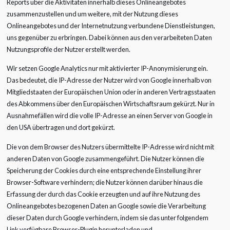
Reports über die Aktivitäten innerhalb dieses Onlineangebotes
zusammenzustellen und um weitere, mit der Nutzung dieses
Onlineangebotes und der Internetnutzung verbundene Dienstleistungen,
uns gegenüber zu erbringen. Dabei können aus den verarbeiteten Daten
Nutzungsprofile der Nutzer erstellt werden.
Wir setzen Google Analytics nur mit aktivierter IP-Anonymisierung ein.
Das bedeutet, die IP-Adresse der Nutzer wird von Google innerhalb von
Mitgliedstaaten der Europäischen Union oder in anderen Vertragsstaaten
des Abkommens über den Europäischen Wirtschaftsraum gekürzt. Nur in
Ausnahmefällen wird die volle IP-Adresse an einen Server von Google in
den USA übertragen und dort gekürzt.
Die von dem Browser des Nutzers übermittelte IP-Adresse wird nicht mit
anderen Daten von Google zusammengeführt. Die Nutzer können die
Speicherung der Cookies durch eine entsprechende Einstellung ihrer
Browser-Software verhindern; die Nutzer können darüber hinaus die
Erfassung der durch das Cookie erzeugten und auf ihre Nutzung des
Onlineangebotes bezogenen Daten an Google sowie die Verarbeitung
dieser Daten durch Google verhindern, indem sie das unter folgendem
Link verfügbare Browser-Plugin herunterladen und