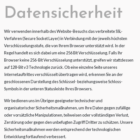
Datensicherheit
Wir verwenden innerhalb des Website-Besuchs das verbreitete SSL-
Verfahren (Secure Socket Layer) in Verbindung mit der jeweils höchsten
Verschlüsselungsstufe, die von Ihrem Browser unterstützt wird. In der
Regel handelt es sich dabei um eine 256 Bit Verschlüsselung. Falls Ihr
Browser keine 256-Bit Verschlüsselung unterstützt, greifen wir stattdessen
auf 128-Bit v3 Technologie zurück. Ob eine einzelne Seite unseres
Internetauftrittes verschlüsselt übertragen wird, erkennen Sie an der
geschlossenen Darstellung des Schlüssel- beziehungsweise Schloss-
Symbols in der unteren Statusleiste Ihres Browsers.
Wir bedienen uns im Übrigen geeigneter technischer und
organisatorischer Sicherheitsmaßnahmen, um Ihre Daten gegen zufällige
oder vorsätzliche Manipulationen, teilweisen oder vollständigen Verlust,
Zerstörung oder gegen den unbefugten Zugriff Dritter zu schützen. Unsere
Sicherheitsmaßnahmen werden entsprechend der technologischen
Entwicklung fortlaufend verbessert.