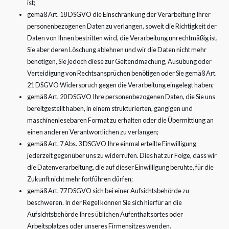
ist;
gemäß Art. 18 DSGVO die Einschränkung der Verarbeitung Ihrer
personenbezogenen Daten zu verlangen, soweit die Richtigkeit der
Daten von Ihnen bestritten wird, die Verarbeitung unrechtmäßig ist,
Sie aber deren Löschung ablehnen und wir die Daten nicht mehr
benötigen, Sie jedoch diese zur Geltendmachung, Ausübung oder
Verteidigung von Rechtsansprüchen benötigen oder Sie gemäß Art.
21 DSGVO Widerspruch gegen die Verarbeitung eingelegt haben;
gemäß Art. 20 DSGVO Ihre personenbezogenen Daten, die Sie uns
bereitgestellt haben, in einem strukturierten, gängigen und
maschinenlesebaren Format zu erhalten oder die Übermittlung an
einen anderen Verantwortlichen zu verlangen;
gemäß Art. 7 Abs. 3 DSGVO Ihre einmal erteilte Einwilligung
jederzeit gegenüber uns zu widerrufen. Dies hat zur Folge, dass wir
die Datenverarbeitung, die auf dieser Einwilligung beruhte, für die
Zukunft nicht mehr fortführen dürfen;
gemäß Art. 77 DSGVO sich bei einer Aufsichtsbehörde zu
beschweren. In der Regel können Sie sich hierfür an die
Aufsichtsbehörde Ihres üblichen Aufenthaltsortes oder
Arbeitsplatzes oder unseres Firmensitzes wenden.