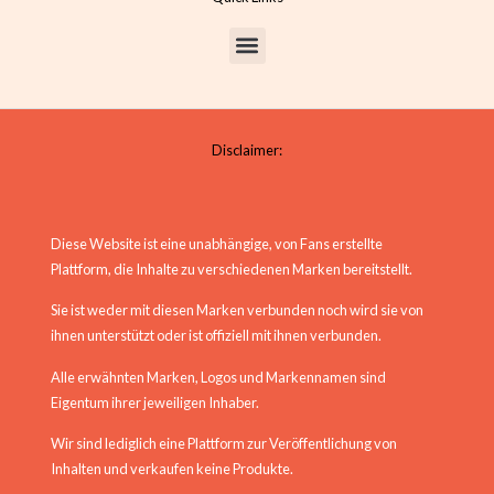
Disclaimer:
Diese Website ist eine unabhängige, von Fans erstellte
Plattform, die Inhalte zu verschiedenen Marken bereitstellt.
Sie ist weder mit diesen Marken verbunden noch wird sie von
ihnen unterstützt oder ist offiziell mit ihnen verbunden.
Alle erwähnten Marken, Logos und Markennamen sind
Eigentum ihrer jeweiligen Inhaber.
Wir sind lediglich eine Plattform zur Veröffentlichung von
Inhalten und verkaufen keine Produkte.