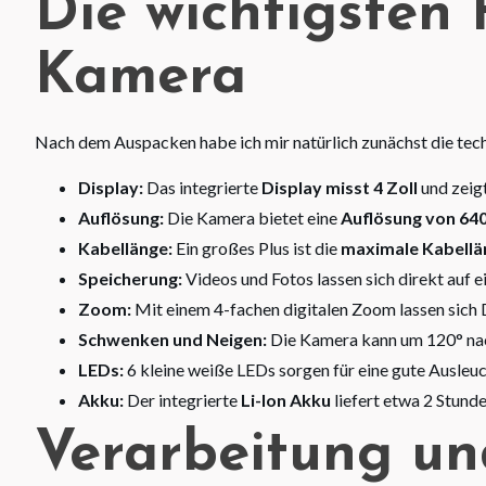
Die wichtigsten
Kamera
Nach dem Auspacken habe ich mir natürlich zunächst die tec
Display:
Das integrierte
Display misst 4 Zoll
und zeigt
Auflösung:
Die Kamera bietet eine
Auflösung von 640
Kabellänge:
Ein großes Plus ist die
maximale Kabellä
Speicherung:
Videos und Fotos lassen sich direkt auf e
Zoom:
Mit einem 4-fachen digitalen Zoom lassen sich 
Schwenken und Neigen:
Die Kamera kann um 120° nac
LEDs:
6 kleine weiße LEDs sorgen für eine gute Ausleu
Akku:
Der integrierte
Li-Ion Akku
liefert etwa 2 Stunde
Verarbeitung u