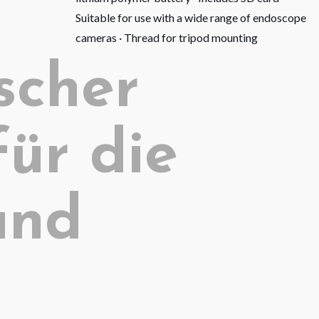
Suitable for use with a wide range of endoscope
cameras · Thread for tripod mounting
scher
für die
und
n