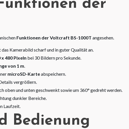
 Funktionen der
hnischen
Funktionen der Voltcraft BS-1000T
angesehen.
 das Kamerabild scharf und in guter Qualität an.
 x 480 Pixeln
bei 30 Bildern pro Sekunde.
nge von 1 m
.
iner
microSD-Karte
abspeichern.
Details vergrößern.
h oben und unten geschwenkt sowie um 360° gedreht werden.
chtung dunkler Bereiche.
n Laufzeit.
nd Bedienung