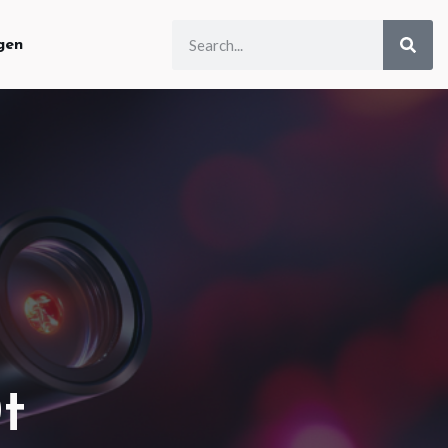
gen
t