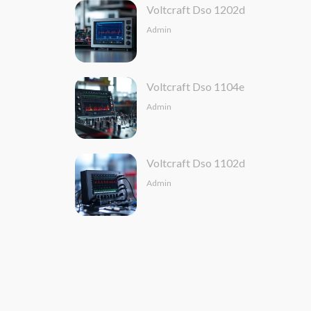
Voltcraft Dso 1202d
Admin
Voltcraft Dso 1104e
Admin
Voltcraft Dso 1102d
Admin