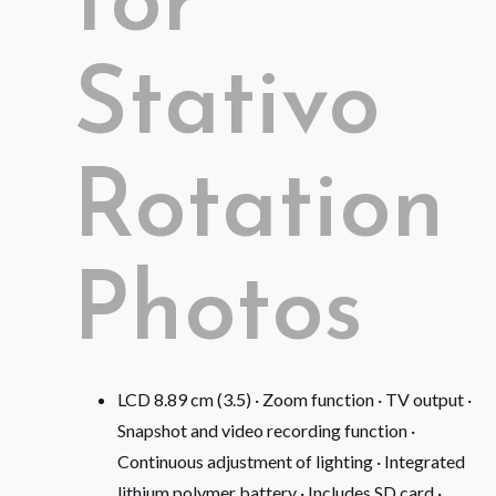
for
Stativo
Rotation
Photos
LCD 8.89 cm (3.5) · Zoom function · TV output ·
Snapshot and video recording function ·
Continuous adjustment of lighting · Integrated
lithium polymer battery · Includes SD card ·