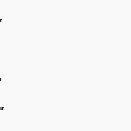
e
en
s
en.