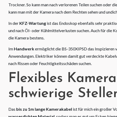
Trockner. So kann man nach verlorenen Teilen suchen oder di
kann man mit der Kamera nach dem Rechten sehen und undicht
In der
KFZ-Wartung
ist das Endoskop ebenfalls sehr prakt
und nach Öl- oder Kühlmittelverlusten suchen. Auch für die K
die Kamera bestens.
Im
Handwerk
ermöglicht die BS-350XIPSD das Inspizieren v
Anwendungen. Elektriker können damit gut verdeckte Kabelver
nach Rissen oder Feuchtigkeitsschäden suchen.
Flexibles Kamera
schwierige Stelle
Das
bis zu 1m lange Kamerakabel
ist für mich ein großer V
wasserdichten Material
, sodass man es gut um Ecken biege