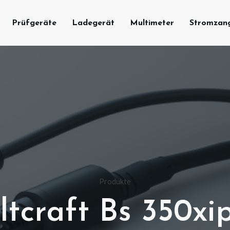
Prüfgeräte
Ladegerät
Multimeter
Stromzan
Produkte
ltcraft Bs 350xi