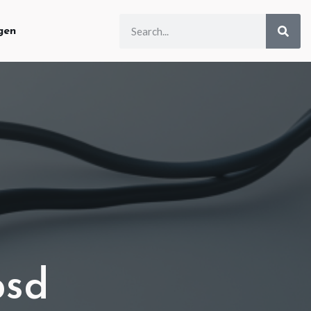
gen
psd