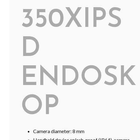
350XIPS
D
ENDOSK
OP
Camera diameter: 8 mm
Handheld device splash-proof (IP64), camera