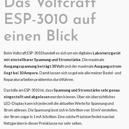
Das Voltcraft
ESP-3010 auf
einen Blick
Beim Voltcraft ESP-3010 handelt es sich um ein digitales
Labornetzgerät
mit einstellbarer Spannung und Stromstärke
. Die maximale
Ausgangsspannung beträgt 30 Volt
und der maximale
Ausgangsstrom
liegt bei 10 Ampere
. Damit lassen sich so gut wie alle meiner Bastel- und
Reparaturarbeiten problemlos durchführen.
Das tolle am ESP-3010 ist, dass
Spannung und Stromstärke sehr genau
eingestellt und abgelesen
werden können. Über ein übersichtliches
LED-Display kann ich jederzeit die aktuellen Werte für Spannung und
Strom ablesen. Die Spannung lässt sich in Schritten von 10 mV einstellen,
der Strom sogar in 1 mA Schritten. Eine solche Präzision findet man bei
Netzgeräten in dieser Preisklasse nur sehr selten.