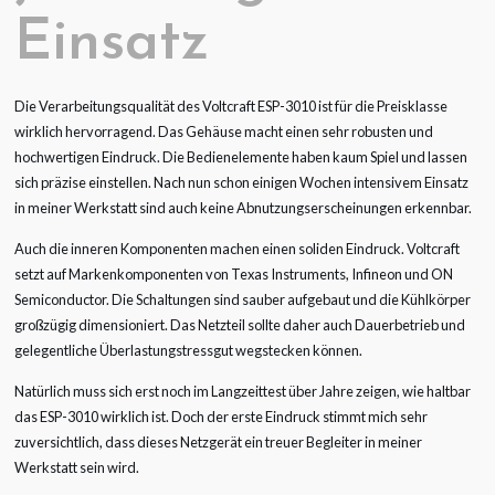
Einsatz
Die Verarbeitungsqualität des Voltcraft ESP-3010 ist für die Preisklasse
wirklich hervorragend. Das Gehäuse macht einen sehr robusten und
hochwertigen Eindruck. Die Bedienelemente haben kaum Spiel und lassen
sich präzise einstellen. Nach nun schon einigen Wochen intensivem Einsatz
in meiner Werkstatt sind auch keine Abnutzungserscheinungen erkennbar.
Auch die inneren Komponenten machen einen soliden Eindruck. Voltcraft
setzt auf Markenkomponenten von Texas Instruments, Infineon und ON
Semiconductor. Die Schaltungen sind sauber aufgebaut und die Kühlkörper
großzügig dimensioniert. Das Netzteil sollte daher auch Dauerbetrieb und
gelegentliche Überlastungstressgut wegstecken können.
Natürlich muss sich erst noch im Langzeittest über Jahre zeigen, wie haltbar
das ESP-3010 wirklich ist. Doch der erste Eindruck stimmt mich sehr
zuversichtlich, dass dieses Netzgerät ein treuer Begleiter in meiner
Werkstatt sein wird.