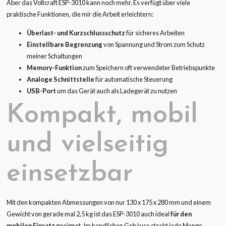
Aber das Voltcraft ESP-3010 kann noch mehr. Es verfügt über viele
praktische Funktionen, die mir die Arbeit erleichtern:
Überlast- und Kurzschlussschutz
für sicheres Arbeiten
Einstellbare Begrenzung
von Spannung und Strom zum Schutz
meiner Schaltungen
Memory-Funktion
zum Speichern oft verwendeter Betriebspunkte
Analoge Schnittstelle
für automatische Steuerung
USB-Port
um das Gerät auch als Ladegerät zu nutzen
Kompakt, mobil
und vielseitig
einsetzbar
Mit den kompakten Abmessungen von nur 130 x 175 x 280 mm und einem
Gewicht von gerade mal 2,5 kg ist das ESP-3010 auch ideal
für den
mobilen Einsatz
geeignet. Im handlichen Gehäuse steckt jede Menge