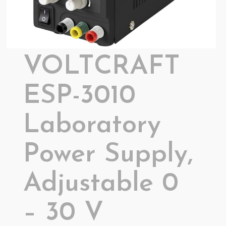
VOLTCRAFT
ESP-3010
Laboratory
Power Supply,
Adjustable 0
– 30 V