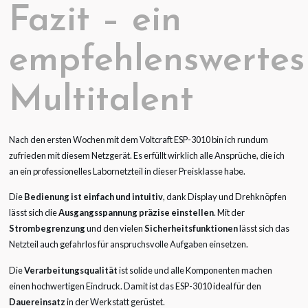
Fazit – ein
empfehlenswertes
Multitalent
Nach den ersten Wochen mit dem Voltcraft ESP-3010 bin ich rundum
zufrieden mit diesem Netzgerät. Es erfüllt wirklich alle Ansprüche, die ich
an ein professionelles Labornetzteil in dieser Preisklasse habe.
Die
Bedienung ist einfach und intuitiv
, dank Display und Drehknöpfen
lässt sich die
Ausgangsspannung präzise einstellen
. Mit der
Strombegrenzung
und den vielen
Sicherheitsfunktionen
lässt sich das
Netzteil auch gefahrlos für anspruchsvolle Aufgaben einsetzen.
Die
Verarbeitungsqualität
ist solide und alle Komponenten machen
einen hochwertigen Eindruck. Damit ist das ESP-3010 ideal für den
Dauereinsatz
in der Werkstatt gerüstet.