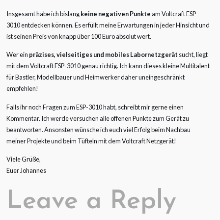
Insgesamt habe ich bislang
keine negativen Punkte
am Voltcraft ESP-
3010 entdecken können. Es erfüllt meine Erwartungen in jeder Hinsicht und
ist seinen Preis von knapp über 100 Euro absolut wert.
Wer ein
präzises, vielseitiges und mobiles Labornetzgerät
sucht, liegt
mit dem Voltcraft ESP-3010 genau richtig. Ich kann dieses kleine Multitalent
für Bastler, Modellbauer und Heimwerker daher uneingeschränkt
empfehlen!
Falls ihr noch Fragen zum ESP-3010 habt, schreibt mir gerne einen
Kommentar. Ich werde versuchen alle offenen Punkte zum Gerät zu
beantworten. Ansonsten wünsche ich euch viel Erfolg beim Nachbau
meiner Projekte und beim Tüfteln mit dem Voltcraft Netzgerät!
Viele Grüße,
Euer Johannes
Leave a Reply