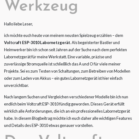
Werkzeug
Hallo liebe Leser,
ich möchte euch heute von meinem neusten Spielzeug erzählen – dem
Voltcraft ESP-3010 Labornetzgerät
. Als begeisterter Bastler und
Heimwerker bin ich schon seit Jahren auf der Suche nach dem perfekten
Labornetzgerät für meine Werkstatt. Eine variable, präzise und
zuverlässige Stromquelle ist schließlich das A und O für viele meiner
Projekte. Sei es zum Testen von Schaltungen, zum Betreiben von Modellen
oder zum Laden von Akkus – ein gutes Labornetzgerät ist hier einfach
unverzichtbar.
Nach langem Suchen und Vergleichen verschiedener Modelle bin ich nun
endlich beim Voltcraft ESP-3010 fündig geworden. Dieses Gerät erfüllt
wirklich alle Anforderungen, die ich an ein professionelles Labornetzgerät
habe. In diesem Blogbeitrag möchte ich euch daher alle wichtigen Features
und Details des ESP-3010 etwas genauer vorstellen.