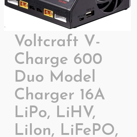
Voltcraft V-
Charge 600
Duo Model
Charger 16A
LiPo, LiHV,
LiIon, LiFePO,