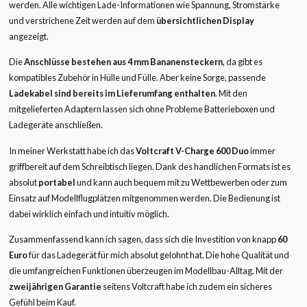
werden. Alle wichtigen Lade-Informationen wie Spannung, Stromstärke
und verstrichene Zeit werden auf dem
übersichtlichen Display
angezeigt.
Die
Anschlüsse bestehen aus 4 mm Bananensteckern
, da gibt es
kompatibles Zubehör in Hülle und Fülle. Aber keine Sorge, passende
Ladekabel sind bereits im Lieferumfang enthalten
. Mit den
mitgelieferten Adaptern lassen sich ohne Probleme Batterieboxen und
Ladegeräte anschließen.
In meiner Werkstatt habe ich das
Voltcraft V-Charge 600 Duo
immer
griffbereit auf dem Schreibtisch liegen. Dank des handlichen Formats ist es
absolut
portabel
und kann auch bequem mit zu Wettbewerben oder zum
Einsatz auf Modellflugplätzen mitgenommen werden. Die Bedienung ist
dabei wirklich einfach und intuitiv möglich.
Zusammenfassend kann ich sagen, dass sich die Investition von knapp
60
Euro
für das Ladegerät für mich absolut gelohnt hat. Die hohe Qualität und
die umfangreichen Funktionen überzeugen im Modellbau-Alltag. Mit der
zweijährigen Garantie
seitens Voltcraft habe ich zudem ein sicheres
Gefühl beim Kauf.