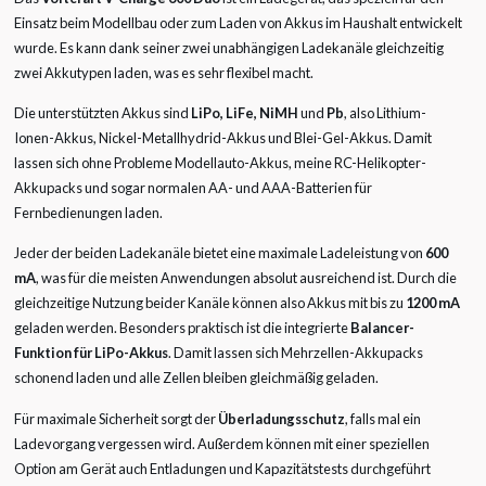
Einsatz beim Modellbau oder zum Laden von Akkus im Haushalt entwickelt
wurde. Es kann dank seiner zwei unabhängigen Ladekanäle gleichzeitig
zwei Akkutypen laden, was es sehr flexibel macht.
Die unterstützten Akkus sind
LiPo, LiFe, NiMH
und
Pb
, also Lithium-
Ionen-Akkus, Nickel-Metallhydrid-Akkus und Blei-Gel-Akkus. Damit
lassen sich ohne Probleme Modellauto-Akkus, meine RC-Helikopter-
Akkupacks und sogar normalen AA- und AAA-Batterien für
Fernbedienungen laden.
Jeder der beiden Ladekanäle bietet eine maximale Ladeleistung von
600
mA
, was für die meisten Anwendungen absolut ausreichend ist. Durch die
gleichzeitige Nutzung beider Kanäle können also Akkus mit bis zu
1200 mA
geladen werden. Besonders praktisch ist die integrierte
Balancer-
Funktion für LiPo-Akkus
. Damit lassen sich Mehrzellen-Akkupacks
schonend laden und alle Zellen bleiben gleichmäßig geladen.
Für maximale Sicherheit sorgt der
Überladungsschutz
, falls mal ein
Ladevorgang vergessen wird. Außerdem können mit einer speziellen
Option am Gerät auch Entladungen und Kapazitätstests durchgeführt