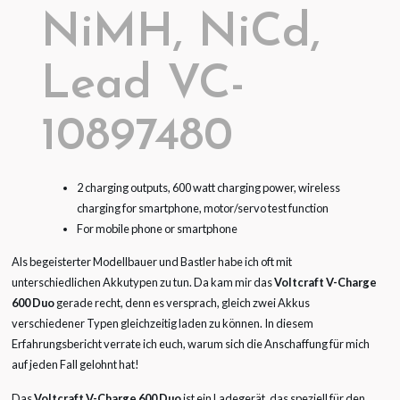
NiMH, NiCd,
Lead VC-
10897480
2 charging outputs, 600 watt charging power, wireless
charging for smartphone, motor/servo test function
For mobile phone or smartphone
Als begeisterter Modellbauer und Bastler habe ich oft mit
unterschiedlichen Akkutypen zu tun. Da kam mir das
Voltcraft V-Charge
600 Duo
gerade recht, denn es versprach, gleich zwei Akkus
verschiedener Typen gleichzeitig laden zu können. In diesem
Erfahrungsbericht verrate ich euch, warum sich die Anschaffung für mich
auf jeden Fall gelohnt hat!
Das
Voltcraft V-Charge 600 Duo
ist ein Ladegerät, das speziell für den